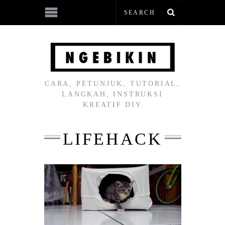
CARA, PETUNJUK, TUTORIAL,
LANGKAH, INSTRUKSI
KREATIF DIY
LIFEHACK