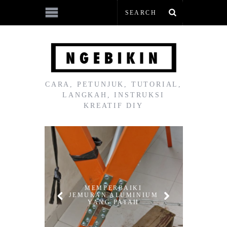
CARA, PETUNJUK, TUTORIAL,
LANGKAH, INSTRUKSI
KREATIF DIY
C
H
RUMA
N
SI
IN
MEMPERBAIKI
JEMURAN ALUMINIUM
YANG PATAH