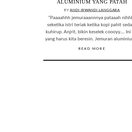
ALUMINIUM YANG PATAH
BY
ANDI IRWANDI LANGGARA
“Paaaahhh jemuraaannnya pataaah nihh
seketika istri teriak ketika kopi pahit sed
kuhirup. Anjrit, bikin keselek coooyy…. Ini
yang harus kita beresin. Jemuran alumin
READ MORE