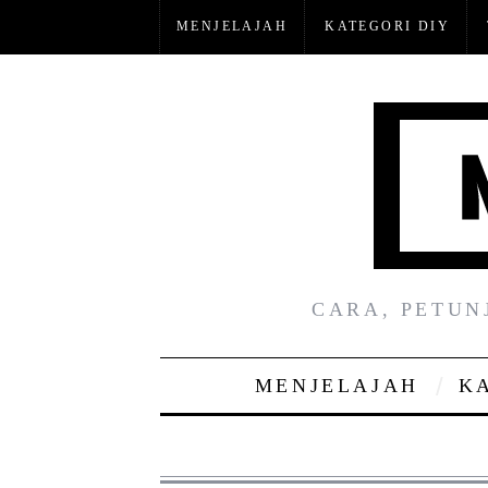
MENJELAJAH
KATEGORI DIY
CARA, PETUN
MENJELAJAH
K