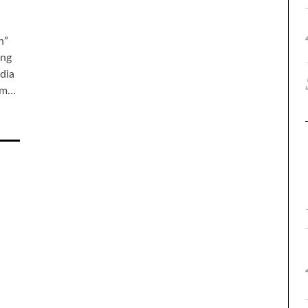
h”
ang
 dia
ium…