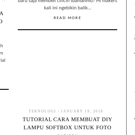
baru saja membeli cincin idamanmu? Hi makers
kali ini ngebikin balik…
A
READ MORE
O
ah
im
ial
TEKNOLOGI
JANUARY 19, 2018
TUTORIAL CARA MEMBUAT DIY
LAMPU SOFTBOX UNTUK FOTO