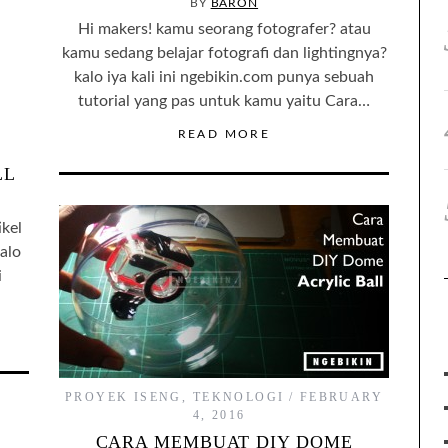
BY
BARON
Hi makers! kamu seorang fotografer? atau
kamu sedang belajar fotografi dan lightingnya?
kalo iya kali ini ngebikin.com punya sebuah
tutorial yang pas untuk kamu yaitu Cara…
READ MORE
LL
ikel
alo
i
PROYEK ISENG
,
TEKNOLOGI
FEBRUARY
4, 2016
CARA MEMBUAT DIY DOME