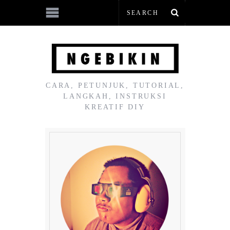
CARA, PETUNJUK, TUTORIAL,
LANGKAH, INSTRUKSI
KREATIF DIY