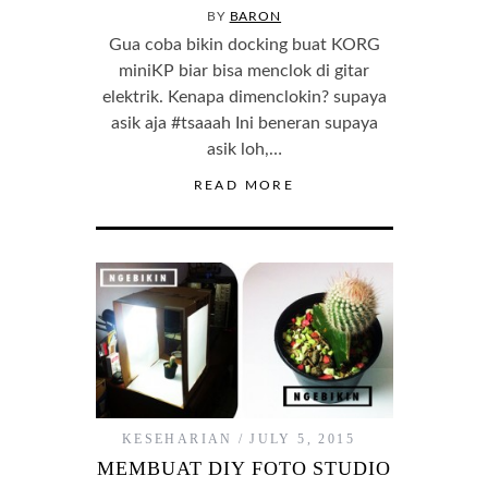
BY
BARON
Gua coba bikin docking buat KORG
miniKP biar bisa menclok di gitar
elektrik. Kenapa dimenclokin? supaya
asik aja #tsaaah Ini beneran supaya
asik loh,…
READ MORE
KESEHARIAN
JULY 5, 2015
MEMBUAT DIY FOTO STUDIO